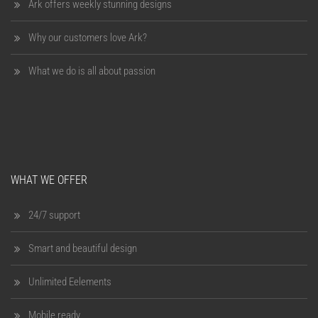
Ark offers weekly stunning designs
Why our customers love Ark?
What we do is all about passion
WHAT WE OFFER
24/7 support
Smart and beautiful design
Unlimited Eelements
Mobile ready