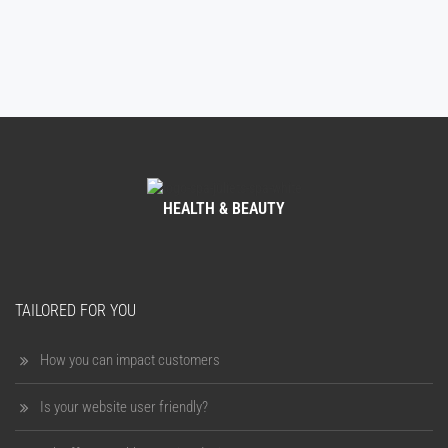
HEALTH & BEAUTY
TAILORED FOR YOU
How you can impact customers
Is your website user friendly?