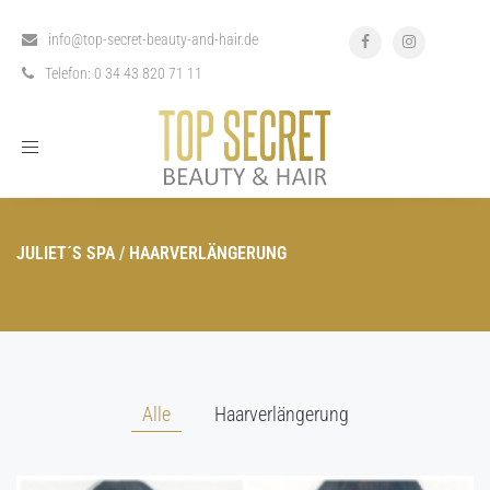
info@top-secret-beauty-and-hair.de
Telefon: 0 34 43 820 71 11
Toggle
navigation
JULIET´S SPA
/
HAARVERLÄNGERUNG
Alle
Haarverlängerung