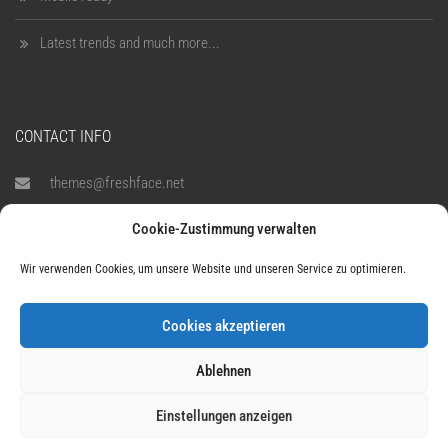
Latest trends and much more...
CONTACT INFO
themes@freshface.net
Cookie-Zustimmung verwalten
1900-1080
Wir verwenden Cookies, um unsere Website und unseren Service zu optimieren.
795 Folsom Ave, Suite 600,
San Francisco, CA 94107
Cookies akzeptieren
Ablehnen
Einstellungen anzeigen
Copyright © Juliet’s Spa